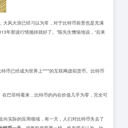
家，大风大浪已经习以为常，对于比特币前景也是充满
13年那波行情抛掉就好了。”陈先生懊恼地说，“后来
特币已经成为世界上****的互联网虚拟货币。比特币
。在巴菲特看来，比特币的内在价值几乎为零，完全可
地走向实际的应用领域，有一天，人们对比特币失去了
年比特币一天
，就像投资股票一样。也有观点认为，比