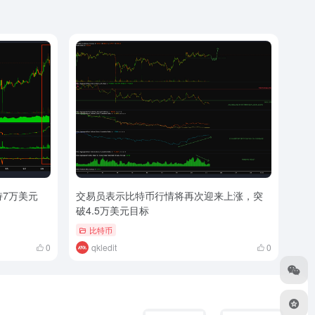
7万美元
交易员表示比特币行情将再次迎来上涨，突
破4.5万美元目标
比特币
0
qkledit
0