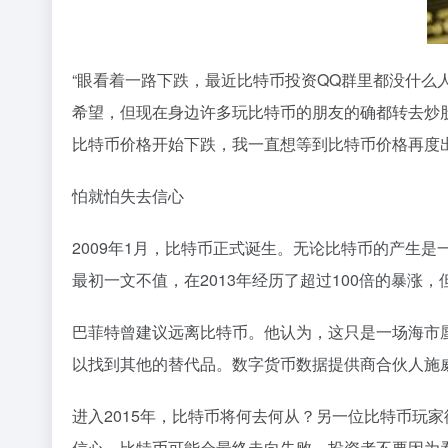
“眼看着一路下跌，最近比特币投资QQ群里都没什么
希望，但现在身边许多玩比特币的朋友的确都转去炒股
比特币价格开始下跌，我一直想等到比特币价格再度
怕就怕失去信心
2009年1月，比特币正式诞生。无论比特币的产生
最初一文不值，在2013年经历了超过100倍的暴涨，
巴菲特曾建议远离比特币。他认为，这只是一场海市
以找到其他的替代品。数字货币数据提供商合伙人施
进入2015年，比特币将何去何从？另一位比特币玩
信心，比特币可能会最终走向失败。投资者不要因为