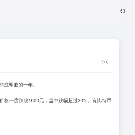
0
场非成即败的一年。
价格一度跌破1000元，盘中跌幅超过20%。有比特币