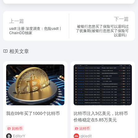
下一篇
上一篇
被银行忽悠买了保险可以退吗过
usdt 注册 深度调查：危险usdt丨
了犹豫期(被银行忽悠买了保险可
ChainDD独家
以退吗）
相关文章
我在09年买了1000个比特币
比特币注入3亿美元，比特币
价格稳定在5.85万美元
比特币
比特币
EditorY
qkledit