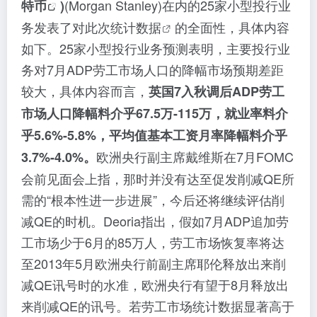
(Morgan Stanley)在内的25家小型投行业
特币
)
务发表了对此次统计
数据
的全面性，具体内容
如下。25家小型投行业务预测表明，主要投行业
务对7月ADP劳工市场人口的降幅市场预期差距
较大，具体内容而言，
英国7入秋调后ADP劳工
市场人口降幅料介乎67.5万-115万，就业率料介
乎5.6%-5.8%，平均值基本工资月率降幅料介乎
欧洲央行副主席戴维斯在7月FOMC
3.7%-4.0%。
会前见面会上指，那时并没有达至促发削减QE所
需的“根本性进一步进展”，今后还将继续评估削
减QE的时机。Deoria指出，假如7月ADP追加劳
工市场少于6月的85万人，劳工市场恢复率将达
至2013年5月欧洲央行前副主席耶伦释放出来削
减QE讯号时的水准，欧洲央行有望于8月释放出
来削减QE的讯号。若劳工市场统计数据显著高于