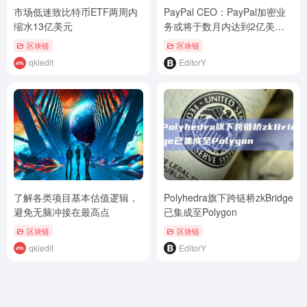
市场低迷致比特币ETF两周内
PayPal CEO：PayPal加密业
缩水13亿美元
务或将于数月内达到2亿美元
规模
区块链
区块链
qkledit
EditorY
了解各类项目基本估值逻辑，
Polyhedra旗下跨链桥zkBridge
避免无脑冲接在最高点
已集成至Polygon
区块链
区块链
qkledit
EditorY