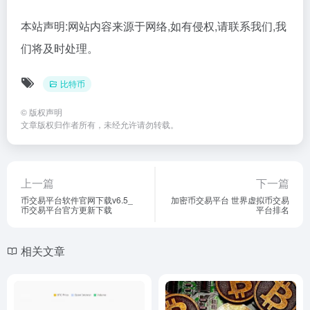
本站声明:网站内容来源于网络,如有侵权,请联系我们,我
们将及时处理。
比特币
©
版权声明
文章版权归作者所有，未经允许请勿转载。
上一篇
下一篇
币交易平台软件官网下载v6.5_
加密币交易平台 世界虚拟币交易
币交易平台官方更新下载
平台排名
相关文章