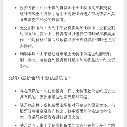
投资方便：相比于真的将资金用于比特币购买和交易，
这种方式更为方便，适用于需要快速进入市场或者不具
备丰富交易经验的投资者。
无交割日限制：因为不涉及真实购买比特币，没有交割
时间限制，实际上，投资者可以进行任何时候买和卖操
作，相对价格和赢亏成败都取决于投资者在何时进行买
卖操作。
利润丰厚：由于是通过市场上比特币价格波动赚取利
润，因此，差价合约投资相对是非常高收益的一种投资
形式。
比特币差价合约平台缺点包括：
存在高风险：与任何投资一样，比特币差价合约投资也
具有风险，因为市场波动毫无规律可循。
缺乏稳定性：虚拟货币市场相对不稳定的因素太多。与
股票等标准金融资产相比，数字货币的价格波动率较
大，容易导致投资者进行错误决策。
缺乏监管：由于交易虚拟货币的监管不完善，差价合约