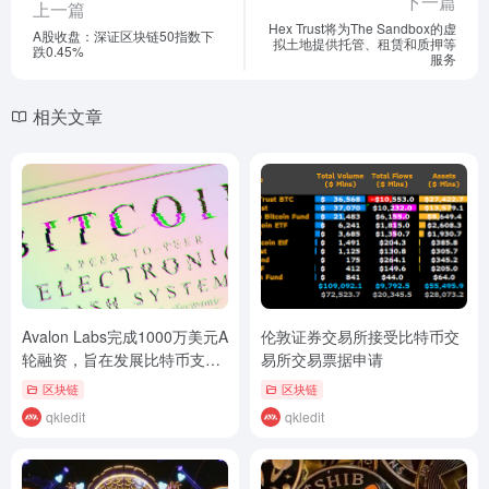
下一篇
上一篇
Hex Trust将为The Sandbox的虚
A股收盘：深证区块链50指数下
拟土地提供托管、租赁和质押等
跌0.45%
服务
相关文章
Avalon Labs完成1000万美元A
伦敦证券交易所接受比特币交
轮融资，旨在发展比特币支持
易所交易票据申请
的稳定币
区块链
区块链
qkledit
qkledit