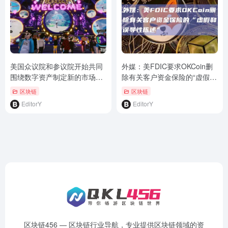
美国众议院和参议院开始共同
外媒：美FDIC要求OKCoin删
围绕数字资产制定新的市场结
除有关客户资金保险的“虚假和
构规则
误导性陈述”
区块链
区块链
EditorY
EditorY
区块链456 — 区块链行业导航，专业提供区块链领域的资