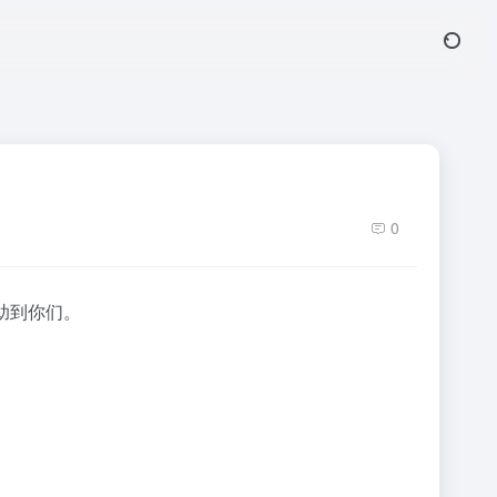
0
助到你们。