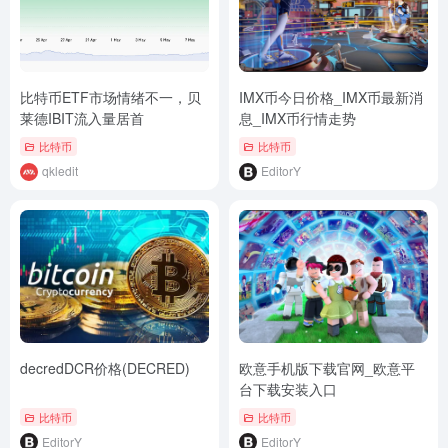
比特币ETF市场情绪不一，贝
IMX币今日价格_IMX币最新消
莱德IBIT流入量居首
息_IMX币行情走势
比特币
比特币
qkledit
EditorY
decredDCR价格(DECRED)
欧意手机版下载官网_欧意平
台下载安装入口
比特币
比特币
EditorY
EditorY