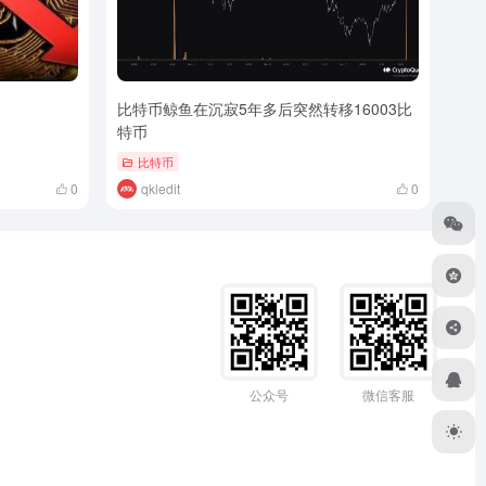
比特币鲸鱼在沉寂5年多后突然转移16003比
特币
比特币
0
qkledit
0
公众号
微信客服