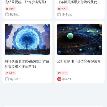
测结果揭秘，让你少走弯路)
（详解露娜币支付流程及使用
限制）
NFT
NFT
ByBeat
ByBeat
思科路由器连接eth0接口(详解
浅析影响NFT价值的关键因素
配置步骤和注意事项)
NFT
NFT
ByBeat
qkledit