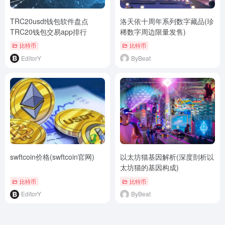
TRC20usdt钱包软件盘点
洛天依十周年系列数字藏品(珍
TRC20钱包交易app排行
稀数字周边限量发售)
比特币
比特币
EditorY
ByBeat
swftcoin价格(swftcoin官网)
以太坊猫基因解析(深度剖析以
太坊猫的基因构成)
比特币
比特币
EditorY
ByBeat