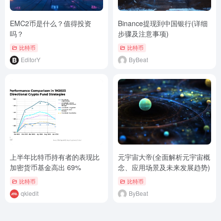
EMC2币是什么？值得投资
Binance提现到中国银行(详细
吗？
步骤及注意事项)
比特币
比特币
EditorY
ByBeat
上半年比特币持有者的表现比
元宇宙大帝(全面解析元宇宙概
加密货币基金高出 69%
念、应用场景及未来发展趋势)
比特币
比特币
qkledit
ByBeat