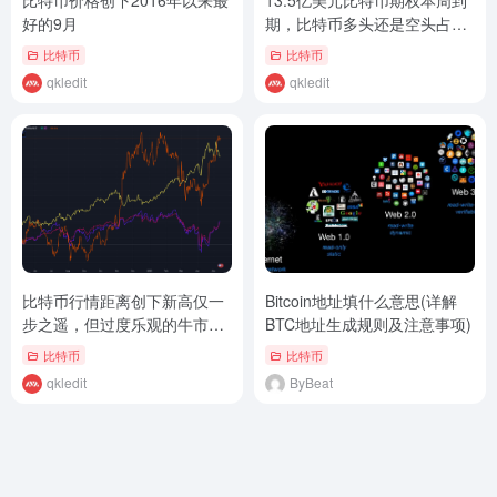
比特币价格创下2016年以来最
13.5亿美元比特币期权本周到
好的9月
期，比特币多头还是空头占据
上风？
比特币
比特币
qkledit
qkledit
比特币行情距离创下新高仅一
Bitcoin地址填什么意思(详解
步之遥，但过度乐观的牛市预
BTC地址生成规则及注意事项)
示着市场过热
比特币
比特币
qkledit
ByBeat