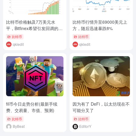
比特币价格触及7万美元水
比特币行情升至69000美元上
平，Bitfinex希望引发回调的抛
方，随后迅速暴跌8%
售压力即将结束
比特币
比特币
qkledit
qkledit
fil币今日走势分析(最新手续
因为有了 DeFi，以太坊现在不
费、交易量、市值、预测)
可能分叉了
比特币
比特币
ByBeat
EditorY