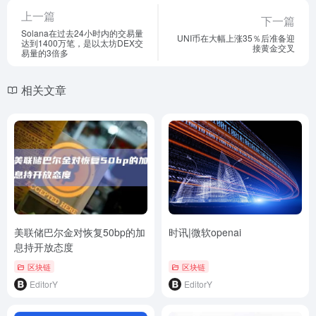
上一篇
下一篇
Solana在过去24小时内的交易量
UNI币在大幅上涨35％后准备迎
达到1400万笔，是以太坊DEX交
接黄金交叉
易量的3倍多
相关文章
美联储巴尔金对恢复50bp的加
时讯|微软openai
息持开放态度
区块链
区块链
EditorY
EditorY