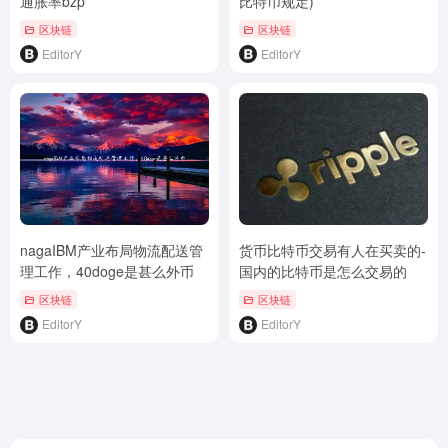
通胀率bzp
比特币规定)
区块链
区块链
EditorY
EditorY
nagaIBM产业布局物流配送管
货币比特币交易有人在买卖的-
理工作，40doge是甚么外币
国内的比特币是怎么交易的
区块链
区块链
EditorY
EditorY