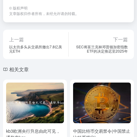
©
版权声明
文章版权归作者所有，未经允许请勿转载。
上一篇
下一篇
以太坊多头从交易所撤出7.8亿美
SEC将富兰克林邓普顿加密指数
元ETH
ETF的决定推迟至2025年
相关文章
kb3欧洲央行升息由此可见，
中国比特币交易禁令(中国禁止