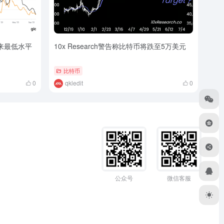
来最低水平
10x Research警告称比特币将跌至5万美元
比特币
0
qkledit
0
公众号
微信客服