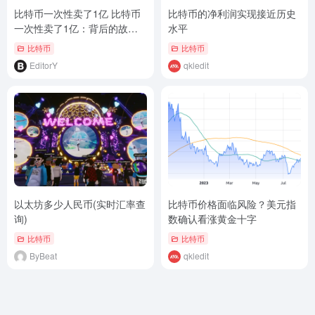
比特币一次性卖了1亿 比特币
比特币的净利润实现接近历史
一次性卖了1亿：背后的故事
水平
与深层次分析
比特币
比特币
EditorY
qkledit
以太坊多少人民币(实时汇率查
比特币价格面临风险？美元指
询)
数确认看涨黄金十字
比特币
比特币
ByBeat
qkledit