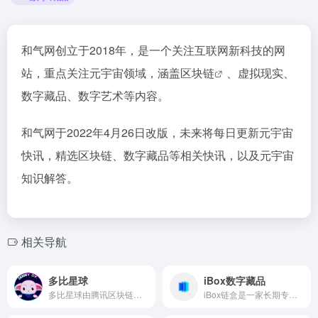
和气网创立于2018年，是一个关注互联网新科技的网
站，重点关注元宇宙领域，涵盖
区块链
、虚拟现实、
数字藏品、数字艺术等内容。
和气网于2022年4月26日改版，未来将每日更新元宇宙
快讯，精选区块链、数字藏品等相关快讯，以及元宇宙
知识解答。
相关导航
多比星球
iBox数字藏品
多比星球由腾讯区块链提供区块链底层技术，多比猩球（广东）数字科技有限公司负责研发。每个多比星球的数字藏品都映射着特定区块链上唯一序列号，不可篡改，不可分割，也不可互相替代，记录着不可篡改的链上权利，每个画面、视频或模型，都将变得真实而稀缺。
iBox链盒是一家长期专注于数字藏品的电商平台，致力于打造国内领先的数字IP资产管理机构。 自成立以来，iBox链盒始终坚持并践行科技向善理念，利用区块链、物联网、人工智能等多项技术，坚持定价发行、盲盒发行、多形式拍卖、藏品的AMM机制发行等多种发行方式，以及通过自营及对外合作等多种模式，为数字IP提供运营及资产管理服务，包括内容策划、IP授权管理、市场营销、应用场景对接等多种服务。