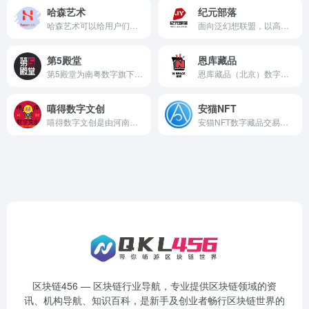
哈森艺术
纪元部落
哈森艺术可以给用户们带来很多新的元素，而且也可以为你带来很多不同的精彩，在这里用户们也可以轻松的体验更适合自己的内容，丰富的玩法也都很过瘾，在这里玩家们也可以在这里寻找到更多不同的精彩，体验上也很过瘾，这里有各种不一样的数字藏品。
面向泛幻想联盟，以高科技为推动力，助力数字文娱在不同领域的快速发展，打造一个包罗潮玩、潮品、潮人的数字时代新浪潮。
第5殿堂
恩库藏品
第5殿堂为南粤数字旗下主营项目，南粤数字（隶属于国企南粤集团旗下）是国内领先的区块链技术和数字资产运营的方案提供商，致力于为政府和企业客户加速实现数字化转型。南粤数字公司依托集团资源和技术沉淀，为国内文化产业数字化和数字文化的产业化进行探索应用。
恩库藏品（北京）数字科技有限公司是拉卡拉、蓝色光标、太合音乐等多家知名公司联合发起的数字藏品平台，同时集合项目孵化和发行，共建优秀的加密艺术爱好者社群。我们期待成为创作者背后的创业者，投身于中国数字藏品发展的浪潮中，拥抱所有同道者的奇思妙想，与其他领域充分交织融合。我们提供脑洞成真的自由提案区，并欢迎伙伴们在我们自建的社区一同赛博欢呼，同频共振！
嘻得数字文创
安猫NFT
嘻得数字文创是由河南华冠文化科技有限公司投资开发并运营的一家专注于以区块链技术为支撑，以文创开发为引领，以产业落地为目标的专业平台。河南华冠文化科技有限公司成立于2007年，2010年从福州招商落户至郑州，公司注册资本1200万元。多年来深耕文化IP和文创内容的创意投资开发运营服务。公司先后被评为国家级动漫企业、国家级高新技术企业、河南省文化产业示范基地，河南省改革开放40年文化产业领军文化企业十强企业，郑州市文化产业示范基地，当选为河南省文化产业协会、郑州市动漫行业协会秘书长单位、郑州市旅游文创分会会长单位。
安猫NFT数字藏品交易平台技术在国内抑或世界目前处于领先水平。制作的NFT上架可交易、可转移、可收藏。多链、一键铸造。独占私钥、不可篡改，类似爱情同心锁。
区块链456 — 区块链行业导航，专业提供区块链领域的资
讯、机构导航、知识百科，是新手及创业者畅行区块链世界的