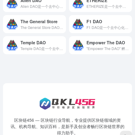
Alien DAO
ETHERIZE
Alien DAO是一个去中心化自治组织，旨在推广和发展区块链和加密货币技术，并为社区成员提供教育、培训和支持等。该组织通过治理平台上的DAO协议实现组织的民主化和去中心化，并为社区成员提供各种支持和服务。
ETHERIZE是一个去中心化平台，旨在为用户提供去中心化的代币交易、流动性提供、借贷和资产管理服务。ETHERIZE的目标是通过去中心化技术和社区治理来建立一个透明、公平和安全的金融系统。ETHERIZE旨在成为一个开放、透明和去中心化的金融基础设施，让用户可以更好地掌握和管理自己的数字资产。
The General Store
F1 DAO
The General Store DAO是一个虚构的去中心化自治组织（DAO），旨在创建一个类似于传统杂货店的去中心化平台，用于买卖商品和服务。
F1 DAO是一个去中心化自治组织，旨在通过区块链技术和智能合约来推动Formula One（F1）赛车领域的发展，使人们能够更容易地参与F1赛车的投资、交易和管理，从而提高F1赛车领域的透明度和效率。该DAO由一个社区驱动，成员可以通过持有其代币来参与治理。
Temple DAO
Empower The DAO
Temple DAO是一个去中心化自治组织（DAO），旨在推进艺术、文化和创新领域的发展。该组织利用区块链技术和加密货币，创建了一个包容性的艺术生态系统，为艺术家和创作者提供支持和资金。
"Empower The DAO" 孵化器是一个专注于 DAO 项目孵化的机构，可以为 DAO 项目提供全方位的支持和服务，帮助 DAO 项目实现去中心化自治和社区治理，推动区块链技术和去中心化应用的发展和应用。
区块链456 — 区块链行业导航，专业提供区块链领域的资
讯、机构导航、知识百科，是新手及创业者畅行区块链世界的
得力助手。