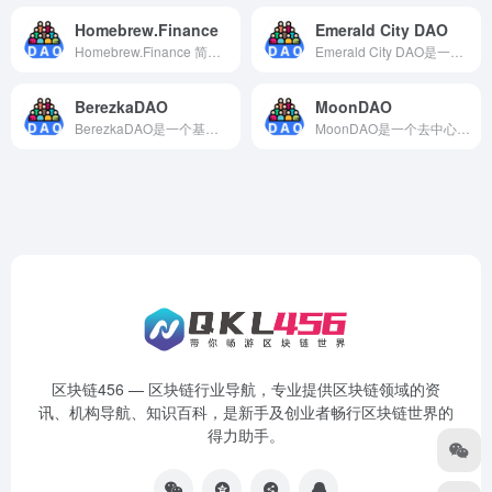
Homebrew.Finance
Emerald City DAO
Homebrew.Finance 简介 Homebrew.Finance 是在以太坊上运行的去中心化自治组织，允许储户将存款集中起来，共同节省 gas 费用，同时共享基金管理者设定的投资收益。
Emerald City DAO是一个致力于推动区块链和加密货币技术的应用和发展的去中心化自治组织。它提供了支持区块链和加密货币领域发展的框架，包括资金支持、技术支持、社区建设等。Emerald City DAO的治理模式基于DAO，旨在实现透明、去中心化和开放的平台。同时，Emerald City DAO还致力于推广DeFi的应用和发展，为用户提供更多的金融服务和选择，实现更加开放和自由的金融体系。
BerezkaDAO
MoonDAO
BerezkaDAO是一个基于区块链技术的去中心化组织（DAO）平台，旨在为俄罗斯和独联体地区的区块链生态系统提供支持和发展。
MoonDAO是一个去中心化自治组织（DAO），旨在推动区块链技术与艺术的结合，为艺术家和创作者提供一个创新的平台。MoonDAO的目标是通过NFT（非同质化代币）和去中心化金融（DeFi）的结合，为艺术市场带来更多的透明度、可互操作性和可持续性。
区块链456 — 区块链行业导航，专业提供区块链领域的资
讯、机构导航、知识百科，是新手及创业者畅行区块链世界的
得力助手。