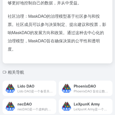
够更好地控制自己的数据，并从中受益。
社区治理：MaskDAO的治理模型基于社区参与和投
票。社区成员可以参与决策制定、提出建议和投票，影
响MaskDAO的发展方向和政策。通过这种去中心化的
治理模型，MaskDAO旨在确保决策的公平性和透明
度。
相关导航
Lido DAO
PhoenixDAO
Lido DAO是一个备受关注的项目，已经得到了以太坊社区的广泛关注。它已经获得了DeFi领域的主要参与者的支持，如Coinbase、ParaFi Capital和Chorus One。Lido代币（LDO）用于治理，允许代币持有者参与决策，决定协议的未来发展方向。
PhoenixDAO 旨在让数字身份重生，使所有人都能使用区块链解决方案。其由 ERC-1484 提供支持，通过协议创建数字身份，基于区块链的二步验证，针对消费者和业务用例。
necDAO
LeXpunK Army
necDAO是一个虚构的去中心化自治组织（DAO），灵感来自于以太坊区块链上的一个真实的DAO项目：Moloch DAO。尽管necDAO在现实中并不存在，但我们可以根据Moloch DAO的概念想象它的潜在特点和功能。
LeXpunK Army是一个非常有用和创新的去中心化自治组织，它为艺术品交易和收藏提供了更加公平、透明和去中心化的平台。