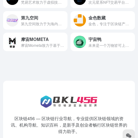
梵易艺术致力于虚拟技术让数字媒体在内容和方式上表现出更加新颖，互动沉浸和多元等艺术效果，同时为艺术创作提供了更多的发展空间和可能，梵易艺术空间依托于国内的虚拟技术和设计理念，设计原创数字艺术，一起迎接web 3.0的时代，把不可能成为可能，星海漫游，时空穿梭，机械科技，未知的目标！让智慧火花燃烧起来，打造真正意义上的“元宇宙”。
次元星系NFT交易平台创始于元宇宙元年，于2022年初正式成立北京、太原运营中心，汇聚全国及地域性特色资源。平台与百度公司合作，采用百度超级链开发、存储、口自由申请合约，拥有真实性的“数字证书”，清晰记录确权归属，使用DAPP加密，做到去中心化交易。
第九空间
金色数藏
第九空间致力于为海内外顶级文创IP、艺术家、音乐、体育、游戏等泛文娱产业，打造集加密数字资产创作、展示、收藏、集换为一体的全生态数字藏品平台。
金色，专注于区块链产业的服...
摩宙MOMETA
宇宙鸭
摩宙Mometa致力于基于先进的去中心化区块链和元宇宙沉浸式体验技术服务品牌数字化营销。在摩宙，你可以成为数字藏品收藏者或创作者，开启全新的虚拟世界探索之旅
未来是一个万物皆可上链的元宇宙世界，数字藏品应用不再局限于艺术品、收藏品，将会扩展到数字身份、版权许可、品牌授权等，我们的使命：弘扬国内艺术潮流，构建完美生态元宇宙。
区块链456 — 区块链行业导航，专业提供区块链领域的资
讯、机构导航、知识百科，是新手及创业者畅行区块链世界的
得力助手。