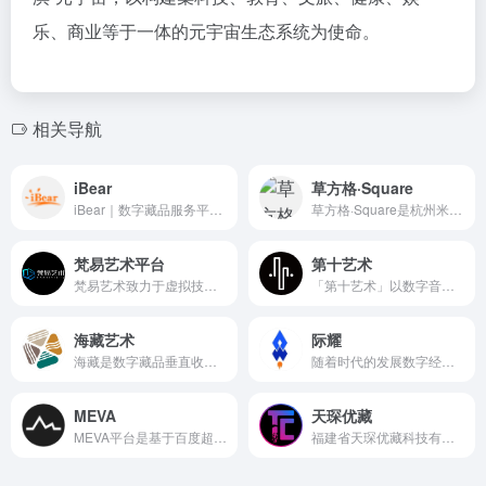
乐、商业等于一体的元宇宙生态系统为使命。
相关导航
iBear
草方格·Square
iBear｜数字藏品服务平台是基于区块链技术而建立的数字艺术品综合服务平台，旨在为广大艺术爱好者提供一个以用户为主体，以传播元宇宙文化为主导的全新服务平台。
草方格·Square是杭州米链科技有限公司（简称“米链科技”）旗下的核心产品。米链科技成立于2016年，是一家专注于互联网技术研发与应用的年轻企业，拥有200多人的核心技术团队。米链科技以围绕区块链、人工智能、移动流量开发等关键技术，搭建三大技术场景业务平台，共同探索全新行业生态。
梵易艺术平台
第十艺术
梵易艺术致力于虚拟技术让数字媒体在内容和方式上表现出更加新颖，互动沉浸和多元等艺术效果，同时为艺术创作提供了更多的发展空间和可能，梵易艺术空间依托于国内的虚拟技术和设计理念，设计原创数字艺术，一起迎接web 3.0的时代，把不可能成为可能，星海漫游，时空穿梭，机械科技，未知的目标！让智慧火花燃烧起来，打造真正意义上的“元宇宙”。
「第十艺术」以数字音乐为主赛道，兼顾优质图文等其他类型优质 IP；不同于同一作品发行多份的这种仅供观赏缺乏现实意义的数字藏品发行模式，「第十艺术」发行的多数产品唯一且带有版权，平台拒绝炒作，让 NFT 技术成为解决现实中多种版权问题的有效途径。
海藏艺术
际耀
海藏是数字藏品垂直收藏平台，自2022年3月诞生以来受到了广大数字藏品爱好者的青睐，平台始终坚持“用户为本，严正守法”的品牌价值观，以数字艺术为切入口、区块链技术为依托构建“元宇宙”世界，致力于为广大会员提供更加优质的数字藏品收藏服务和“元宇宙”迭代。“海藏”打造中国领先的文创、文博、文旅、文体、文娱、文玩数字平台。
随着时代的发展数字经济、web3.0持续火热站在下一个互联网风口我们紧跟步伐为新时代的发展贡献一份力量。专业、专注、创新区块链赋能实体经济，数据可溯源、公开透明、不可篡改，不可复制、不可分割和唯一性等，并能够记录基础物理或数字资产的数字所有权，平台将采用通缩机制不定期合成，销毁。
MEVA
天琛优藏
MEVA平台是基于百度超级链技术而建立的数字艺术品综合服务平台，旨在为广大艺术爱好者提供一个以用户为主体，以传播元宇宙文化为主导的全新服务平台。
福建省天琛优藏科技有限公司以弘扬中华文化、增强民族自信为己任，通过数字技术实现了技术与艺术创新融合，通过数字藏品的收藏、欣赏与分享，致力于中国传统与现代文化艺术的传播，联合多家著名 IP 资产运营机构，专注国内的数字艺术收藏品，进行的 ip 创作，上链，确权，存证，展示，收藏等一站式服务的电商平台，打造一个元宇宙空间。