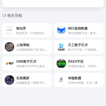
相关导航
智由界
IMO蓝猫数藏
智由界是一个AI创意生活社区，智由派们与AI协作共创，用想象力缔造一个创意内容元宇宙，并在这里生活与交流，生产与收益。
IMO蓝猫数字是一家专为数字艺术藏品与链游服务的发行平台，由专业设计团队和区块链技术团队联袂打造。蓝猫数字打造区块链技术和元宇宙应用，致力于成为中国最大的数字藏品平台。主张传播中国优秀文化和精神，为中国的数字艺术产业提供全新的生命力。
上海博物
天工数字艺术
上海博物馆旗下的“海上博物”数字藏品平台正式上线，这是博物馆界自行研发、自主拥有知识产权的首个数字藏品平台及区块链技术体系。
致力于打造一个发扬新潮原创IP及展示古典传世臻品的数字艺术交流社区。
ONE数字艺术
RAEX宇宙
ONE数字艺术平台是款全新上线的交易平台，涵盖了海量丰富的艺术作品，拥有全面的介绍信息，方便用户们在线轻松了解艺术品的信息，满足不同用户的藏品交易需求，可以在线欣赏艺术品，也能进行交易，所有艺术品都是正品哦，有专业的鉴别师在线鉴别使用，给大家带来了更多的便利，让你轻松在线交易哦。
绿洲里的微光，宇宙中的陨石。繁星点点，穿越星河万顷。自2021年12月18日RAEX绿洲宇宙开启公测到今天，每一次的改变和成长，只为寻找和创造更多的可能性，积攒蓄势待发的力量在某一刻爆发。而今天，RAEX绿洲宇宙将正式开启全面进化，PICK一个足以代表和诠释自己的META ID，大胆的去闯荡和构建属于你的世界吧！
谷麦藏家
奇咖数藏
谷麦藏家是一家数字艺术品发行平台, 平台立足于区块链技术在知识产权领域的应用， 为广大数字收藏家们推出优质的数字艺术藏品。自2021年诞生以来受到了广大数字藏品爱好者的青睐，平台始终坚持“用户为本”的品牌价值观，以数字艺术为切入口、区块链技术为依托实现藏品数字确权及流转，致力于为广大藏友提供更加优质的数字藏品收藏服务。
CERKA奇咖，作为⼀家聚焦潮玩的元宇宙内容服务公司，专注于潮流艺术细分领域，进行版权保护、虚拟藏品设计与发⾏。公司由国内领先的区块链技术平台及⾃媒体推⼴公司共同发起，我们的底层版权链是获得⽹信⾸批备案的服务平台，获得了⼯信部⾸届区块链优秀案例十佳殊荣。