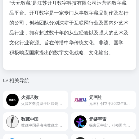
“天元数藏”是江苏开耳数字科技有限公司运营的数字藏
品平台。开耳数字是一家专门从事数字藏品制作及发行
的公司，创始团队分别深耕于互联网行业及国内外艺术
品行业，拥有超过数十年的从业经验以及强大的艺术及
文化行业资源。旨在传播中华传统文化、非遗、国学，
积极响应国家提出的数字文化战略、文化输出。
相关导航
火源艺数
元画社
火源艺数是基于区块链技术在数字资产领域的应用，聚焦数字藏品的发展，致力于数字藏品创作者发掘，IP孵化、推广发行和安全交易，挖掘数字藏品潜在价值，实现藏品数字确权，旨在为广大创作者及数字藏家爱好者提供一个高质高效、安全便捷的数字藏品平台。
元画社创立于2022年6月，隶属于深圳市优乐贝科技有限公司，是一家集创作、发行、销售于一体的综合性数字文创电商平台，依托区块链技术搭建而成，旨在通过建立完善的创作者发掘、孵化机制，将创作者与全球粉丝、收藏家联系起来，形成元宇宙艺术家的养成及价值生态。
数藏中国
元链宇宙
数藏中国是海南数藏文化科技有限公司旗下的数字藏品平台，用于数字藏品铸造、发布、购买、收藏平台。数藏中国围绕中国传统文化，将数字艺术与中国文化相结合，计划推出“十个系列“：中国非遗系列、中国古城系列、中国名山系列、中国生肖系列、中国神话系列、中国珍稀动物系列、中国珍稀植物系列、中国名瓷系列、中国名酒名茶系列、中国数字艺术之最系列。
探索元宇宙，引领国内数字艺术电商平台。提供艺术藏品的铸造、发售、珍藏、展览、文旅 、文博、社交等一站式服务。