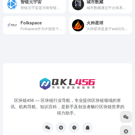
智链元宇宙
城市数藏
智链元宇宙是河南智链云储科技有限责任公司旗下的核心产品。在App 里可以购买到极具创意的数字藏品；通过数字藏品的鉴赏，收藏，分享，致力于传播中国传统文化。每一个数字藏品，映射到特定区块的唯一序列号，不可篡改，数字藏品不仅可以观赏，还能享受收藏的快乐。
城市数藏通过平台体系的管理运作，以数字藏品为核心承载形式，真正实现“版权链+产业链+区块链+数据链+消费链”的闭环商业，为拓展实体经济的服务渠道，促进数字商品的孵化，实现与国际接轨，打造立足粤港澳、辐射全国、联通国际、具有核心竞争力的数字商品和产业权威的创新平台。
Folkspace
火种星球
Folkspace作为中国首个DCEP授权的数字藏品发行与交易平台，专注打造线上文化艺术周边及弘扬中华优秀传统文化，并提供文化艺术作品发行和流通等相关服务。FolkSpace平台覆盖多种文化内容，打造FolkSpace文化大生态，数字藏品+京剧戏曲、数字藏品+中国武术、数字藏品+民谣歌曲等多种“数字藏品+”模式也将相继而出，戏曲、武术、音乐、艺术等相关作品也将作为数字藏品数字资产出现在平台中。
火种星球是基于web3为基础开发的互动平台，这是一个公平、公正、公开的交易市场平台，我们将带着正确的方向和价值观让中国品牌及各类创作作品产生价值走向互联世界。
区块链456 — 区块链行业导航，专业提供区块链领域的资
讯、机构导航、知识百科，是新手及创业者畅行区块链世界的
得力助手。