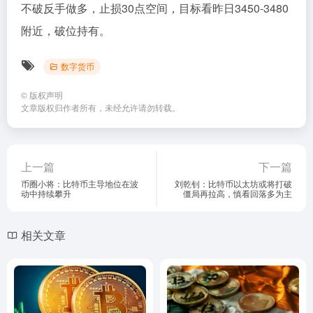
不破反手做多，止损30点空间，目标看昨日3450-3480
附近，破位持有。
数字货币
©
版权声明
文章版权归作者所有，未经允许请勿转载。
上一篇
下一篇
币圈小将：比特币主导地位在波
刘乾钊：比特币以太坊或将打破
动中持续攀升
僵局再拉高，慎看回落多为主
相关文章