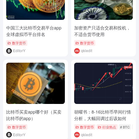
中国三大比特币交易平台app
加密资产只适合交易和投机，
全球虚拟币平台排名
不适合货币使用
数字货币
数字货币
EditorY
qkledit
比特币买卖app哪个好（买卖
胡曜书：8-16比特币早间行情
比特币的app）
分析，大幅回调过后该如何
数字货币
数字货币
行业热点
# BTC
# 
EditorY
qkledit