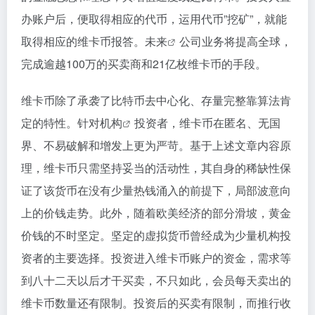
办账户后，便取得相应的代币，运用代币”挖矿”，就能
取得相应的维卡币报答。
未来
公司业务将提高全球，
完成逾越100万的买卖商和21亿枚维卡币的手段。
维卡币除了承袭了比特币去中心化、存量完整靠算法肯
定的特性。针对
机构
投资者，维卡币在匿名、无国
界、不易破解和增发上更为严苛。基于上述文章内容原
理，维卡币只需坚持妥当的活动性，其自身的稀缺性保
证了该货币在没有少量热钱涌入的前提下，局部波意向
上的价钱走势。此外，随着欧美经济的部分滑坡，黄金
价钱的不时坚定。坚定的虚拟货币曾经成为少量机构投
资者的主要选择。投资进入维卡币账户的资金，需求等
到八十二天以后才干买卖，不只如此，会员每天卖出的
维卡币数量还有限制。投资后的买卖有限制，而推行收