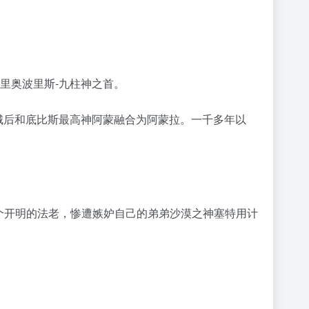
里奥波里斯-九柱神之首。
都城后和底比斯最高神阿蒙融合为阿蒙拉。一千多年以
一个开明的法老，惨遭嫉妒自己的弟弟沙漠之神塞特用计