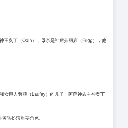
奥丁（Odin），母亲是神后弗丽嘉（Frigg），他
ti）和女巨人劳菲（Laufey）的儿子，阿萨神族主神奥丁
神黄昏扮演重要角色。