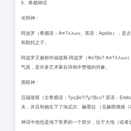
5、希腊神话
光明神：
阿波罗（希腊语：Απ?λλων、英语：Apollo
和勒托之子。
阿波罗又被称作福玻斯·阿波罗（Φο?βο? Απ?λ
气质，是许多艺术家在诗画中赞颂的对象。
黑暗神：
厄瑞玻斯（古希腊语：?ρεβο?/?ρ?βευ? 英语：
夫，并且和她生下了埃忒尔、赫墨拉 （见赫西俄德《
神话中他也是地下世界的一个部分，位于大地（或者说