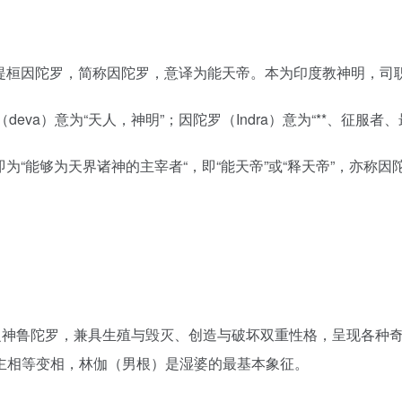
），全名为释提桓因陀罗，简称因陀罗，意译为能天帝。本为印度教神明，
deva）意为“天人，神明”；因陀罗（Indra）意为“**、征服者、
rah）合意即为“能够为天界诸神的主宰者“，即“能天帝”或“释天帝”
暴之神鲁陀罗，兼具生殖与毁灭、创造与破坏双重性格，呈现各种
主相等变相，林伽（男根）是湿婆的最基本象征。