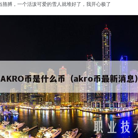
当胳膊，一个活泼可爱的雪人就堆好了，我开心极了