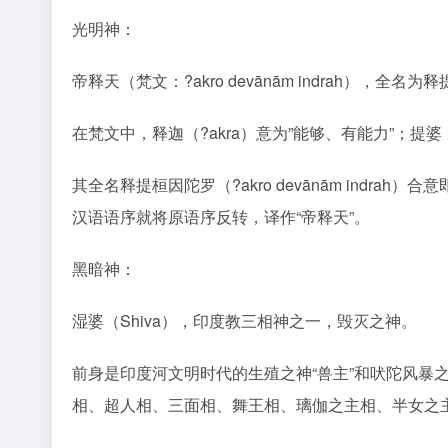
光明神：
帝释天（梵文：?akro devānām indrah
在梵文中，释迦（?akra）意为”能够、有能力”；提婆（
其全名释提桓因陀罗（?akro devānām ind
汉语语序就将原语序反转，译作“帝释天”。
黑暗神：
湿婆（Shiva），印度教三相神之一，毁灭之神。
前身是印度河文明时代的生殖之神“兽主”和吠陀风
相、超人相、三面相、舞王相、璃伽之主相、半女之