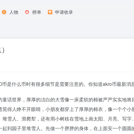
人物
榜单
申请收录
息）
O币是什么币时有很多细节是需要注意的。你知道akro币最新
的童话世界，厚厚的洁白的大雪像一床柔软的棉被严严实实地将
雪晃得人睁不开眼睛，小朋友都穿上了厚厚的棉衣，像一个个小
、堆雪人、滑爬犁，还有用小树枝在雪地上画太阳、月亮、写字
一起到园子里堆雪人。先做一个胖胖的身体，在上面安一个圆圆