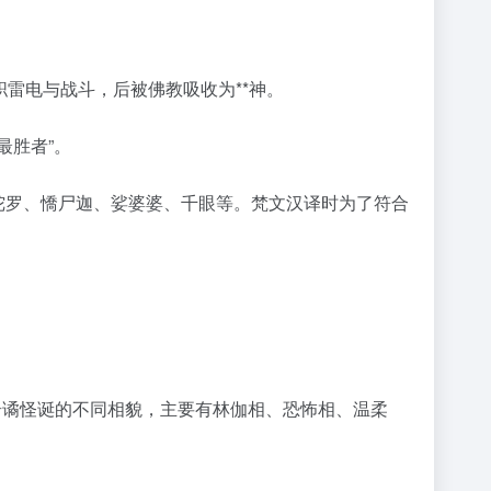
司职雷电与战斗，后被佛教吸收为**神。
最胜者”。
，亦称因陀罗、憍尸迦、娑婆婆、千眼等。梵文汉译时为了符合
奇谲怪诞的不同相貌，主要有林伽相、恐怖相、温柔