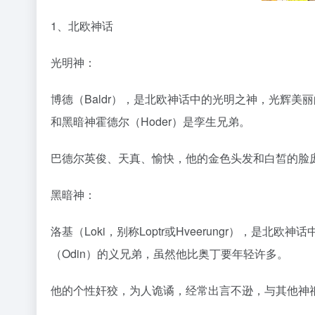
1、北欧神话
光明神：
博德（Baldr），是北欧神话中的光明之神，光辉美
和黑暗神霍德尔（Hoder）是孪生兄弟。
巴德尔英俊、天真、愉快，他的金色头发和白皙的脸
黑暗神：
洛基（Loki，别称Loptr或Hveerungr），是
（Odin）的义兄弟，虽然他比奥丁要年轻许多。
他的个性奸狡，为人诡谲，经常出言不逊，与其他神