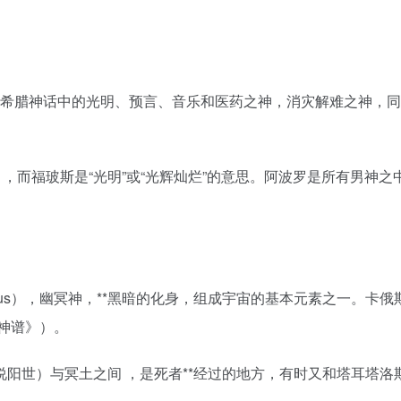
），是古希腊神话中的光明、预言、音乐和医药之神，消灾解难之神
λων），而福玻斯是“光明”或“光辉灿烂”的意思。阿波罗是所有
Erebus），幽冥神，**黑暗的化身，组成宇宙的基本元素之一。卡俄
神谱》）。
阳世）与冥土之间 ，是死者**经过的地方，有时又和塔耳塔洛