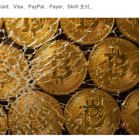
isa、PayPal、Payer、Skrill 支付。