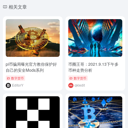
相关文章
pi币骗局曝光官方教你保护好
币圈王哥：2021.9.13下午多
自己的安全Mods系列
币种走势分析
数字货币
数字货币
EditorY
qkledit