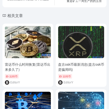
量是矿工一周生产的的五倍
相关文章
雷达币什么时间恢复(雷达币出
盘古osk币最新消息(盘古osk币
来多久了)
是骗局吗)
比特币
比特币
EditorY
EditorY