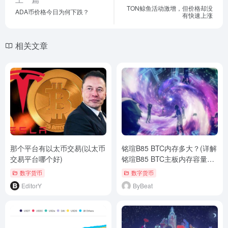
TON鲸鱼活动激增，但价格却没
ADA币价格今日为何下跌？
有快速上涨
相关文章
那个平台有以太币交易(以太币
铭瑄B85 BTC内存多大？(详解
交易平台哪个好)
铭瑄B85 BTC主板内存容量及
扩展方法)
数字货币
数字货币
EditorY
ByBeat