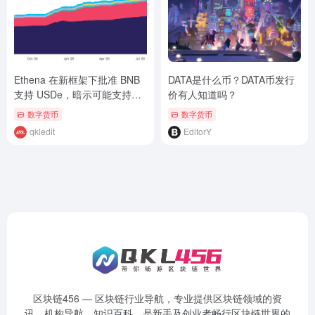
Ethena 在新框架下批准 BNB
DATA是什么币？DATA币发行
支持 USDe，暗示可能支持
价有人知道吗？
XRP 和 HYPE
数字货币
数字货币
qkledit
EditorY
区块链456 — 区块链行业导航，专业提供区块链领域的资
讯、机构导航、知识百科，是新手及创业者畅行区块链世界的