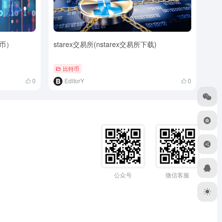
 币）
starex交易所(nstarex交易所下载)
比特币
0
EditorY
0
公众号
微信客服