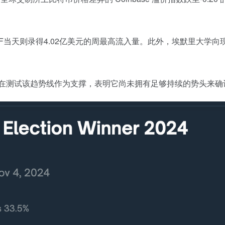
天则录得4.02亿美元的周最高流入量。此外，埃默里大学向现货比
后，正在测试该趋势线作为支撑，表明它尚未拥有足够持续的势头来