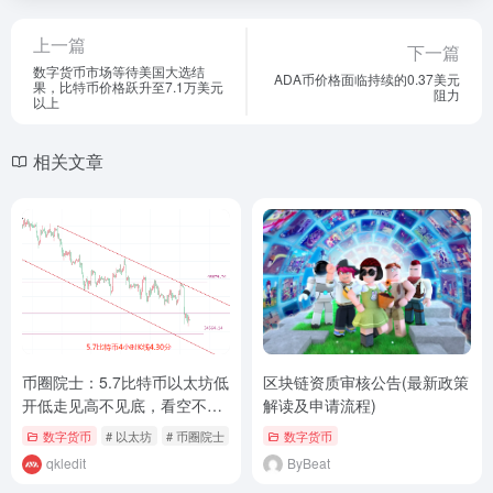
上一篇
下一篇
数字货币市场等待美国大选结
ADA币价格面临持续的0.37美元
果，比特币价格跃升至7.1万美元
阻力
以上
相关文章
币圈院士：5.7比特币以太坊低
区块链资质审核公告(最新政策
开低走见高不见底，看空不追
解读及申请流程)
空，今日最新行情分析及操作
数字货币
# 以太坊
# 币圈院士
# 比特币
数字货币
建议解析，必看
qkledit
ByBeat