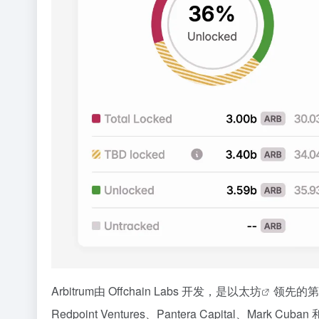
Arbitrum由 Offchain Labs 开发，是
以太坊
领先的第2层
Redpoint Ventures、Pantera Capital、Mark Cuba