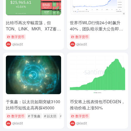
比特币再次窄幅震荡，但
世界币WLD行情24小时飙升
TON、LINK、MKR、XTZ蓄势
40%，团队暗示重大公告即将
待发
到来
数字货币
数字货币
qkledit
qkledit
于集鑫：以太坊如期突破3100
币安将上线表情包币DEGEN，
比特币短线走高再探45000
推动价格上涨50%
数字货币
# 于集鑫
# 以太坊
# 比特币
数字货币
qkledit
qkledit