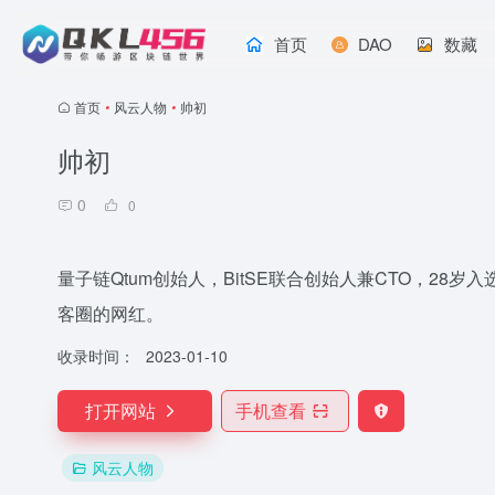
首页
DAO
数藏
首页
•
风云人物
•
帅初
帅初
0
0
量子链Qtum创始人，BitSE联合创始人兼CTO，28
客圈的网红。
收录时间：
2023-01-10
打开网站
手机查看
风云人物