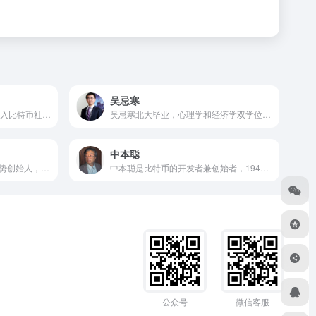
吴忌寒
Vitalik Buterin在2011年3月加入比特币社区，和Mihai Alisie在9月份创建了比特币期刊（Bitcoin Magazine）。在2012年他被加拿大滑铁卢大学录取，学习计算机科学。
吴忌寒北大毕业，心理学和经济学双学位，是他对外常见的标签。在比特币混战之时，对手们惧怕甚至诋毁他，他在国外论坛上，许多人称他为“JIHAD”，来源于他名字的拼音“Jihan”。
中本聪
潘国力，币富网创始人，币趋势创始人，币飞创始人，比特币行业的大数据分析行家，潘国力曾依据社会化大数据分析，亚洲区块链DACA协会创始会员，资深数字资产投资者，撰写过大量数字资产行业发展报告，是行业内的布道者、研究者，在业内有较高的知名度。
中本聪是比特币的开发者兼创始者，1949年7月出生，日裔美国人。他爱好收集火车模，职业生涯中有多处保密，曾为大企业还有美国军方执行保密的工作。
公众号
微信客服