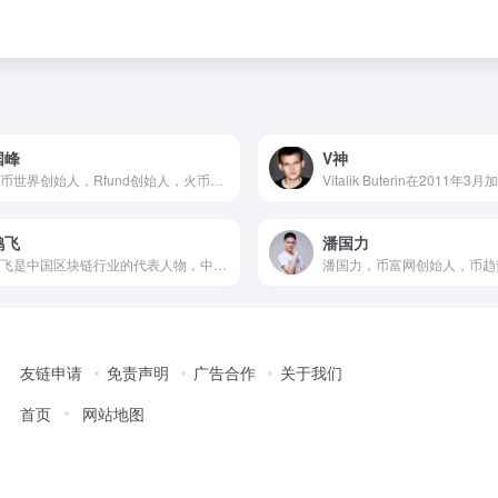
国峰
V神
比特币世界创始人，Rfund创始人，火币韩国CEO。赵国峰是知名的比特币机器人搬砖大户，曾日进金270万。从隐居深圳大房子默默搬砖闷声发大财的大胖子，到利用资本手段募集2万比特币的极客，有着北方人少有的聪颖头脑，目前移民柬埔寨。
鸿飞
潘国力
达鸿飞是中国区块链行业的代表人物，中国比特币社区的早期参与者，上海浦东国际金融学会金融科技组委员。对区块链的底层技术、应用场景、行业格局有极深刻的见解，是多家银行、券商、登记结机构的区块链技术顾问。
友链申请
免责声明
广告合作
关于我们
首页
网站地图