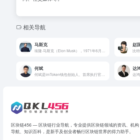
相关导航
马斯克
赵
埃隆·马斯克（Elon Musk），1971年6月28日出生于南非的行政首都比勒陀利亚（现名：茨瓦内），企业家、工程师、慈善家。 他同时具有南非、加拿大和美国三重国籍。现任太空探索技术公司（SpaceX）CEO兼CTO、特斯拉公司CEO、太阳城公司（SolarCity）董事会主席。
何斌
达
何斌是imToken钱包创始人、首席执行官，何斌本科毕业于杭州师范大学经济学专业，何斌从从大一就开始参与创业项目，他作为第三号员工参与了极验验证的创建，并负责了早期的技术。
区块链456 — 区块链行业导航，专业提供区块链领域的资讯、机构
导航、知识百科，是新手及创业者畅行区块链世界的得力助手。