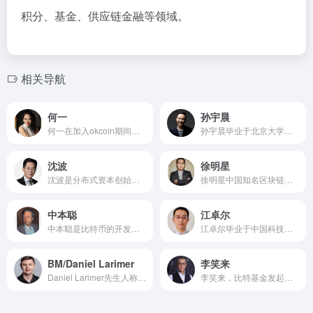
积分、基金、供应链金融等领域。
相关导航
何一
孙宇晨
何一在加入okcoin期间担当公司的副总裁，全面负责okcoin的品牌建设公司。任职期间，这位85后的高颜值女青年把okcoin打造成了高颜值的数字资产交易平台，何一曾多次带领团队在okcoin出现公关危机的时候帮助公司完成逆转。2014年11月，在数字货币行业环境低沉的情况下，何一加入“非你莫属”BOSS团，okcoin跻身国内公司一线品牌。
孙宇晨毕业于北京大学，并成为美国常青藤盟校宾夕法尼亚大学硕士。移动社交应用陪我APP创始人兼CEO，锐波创始人兼CEO，《财富自由革命之路》发起人，波场TRON基金会创始人。
沈波
徐明星
沈波是分布式资本创始人，分布式资本是中国最大的专业投资区块链领域的基金。沈波原先是在比特股的创始团队，同时在对冲基金，投行和证券领域有丰富的知识和经验。
徐明星中国知名区块链技术先驱，欧科云链集团创始人，欧科云链控股01499.HK非执行董事，中国区块链应用研究中心创始理事长，国家互联网金融安全技术专家委员会委员，北京青年互联网协会区块链工作委员会主任。徐明星是一位具有资深技术背景的卓越创业者，有多年互联网技术研发和企业管理经验，曾任豆丁网的首席技术官，早年还曾在雅虎、阿里担任开发工程师。
中本聪
江卓尔
中本聪是比特币的开发者兼创始者，1949年7月出生，日裔美国人。他爱好收集火车模，职业生涯中有多处保密，曾为大企业还有美国军方执行保密的工作。
江卓尔毕业于中国科技大学，计算机和工商管理学双学位。知乎大V、专栏作者、大矿工、长期投资人、币圈预言家。
BM/Daniel Larimer
李笑来
Daniel Larimer先生人称BM(网名：Bytemaster)，中文名：丹尼尔·拉瑞莫，柚子币/EOS币项目创始人，Daniel Larimer先生参与创建了三个主要的区块链公链项目，EOS是第三个。
李笑来，比特基金发起人，Bitcoin Foundation会员。曾做过销售、教书、写书、开公司，成为若干创业公司的创始合伙人，致力于比特币相关联合创业和天使投资，在天使投资界已经开始小有名气——是一个不折不扣的习惯性跨界者。