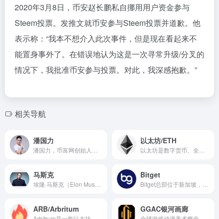
2020年3月8日，币安赵长鹏私自挪用用户资金参与
Steem投票。发推文就币安参与Steem投票并道歉。他
表示称：“我本不想介入此次事件，但是现在看起来不
能置身事外了。在错误地认为这是一次寻常升级/分叉的
情况下，我批准币安参与投票。对此，我深感抱歉。”
相关导航
潘国力
以太坊/ETH
潘国力，币富网创始人，币趋势创始人，币飞创始人，比特币行业的大数据分析行家，潘国力曾依据社会化大数据分析，亚洲区块链DACA协会创始会员，资深数字资产投资者，撰写过大量数字资产行业发展报告，是行业内的布道者、研究者，在业内有较高的知名度。
以太坊是数字货币、全球支付和应用程序的技术之家。以太坊是仅次于比特币的第二大加密货币，它是一个基于区块链的平台，用于创建去中心化应用程序(dapps)。
马斯克
Bitget
埃隆·马斯克（Elon Musk），1971年6月28日出生于南非的行政首都比勒陀利亚（现名：茨瓦内），企业家、工程师、慈善家。 他同时具有南非、加拿大和美国三重国籍。现任太空探索技术公司（SpaceX）CEO兼CTO、特斯拉公司CEO、太阳城公司（SolarCity）董事会主席。
Bitget总部位于新加坡，是全球化的数字资产衍生品交易服务平台。公司业务包括期货合约、现货交易及全球OTC等。Bitget在日本、韩国、加拿大等地设有分部，目前全球累计注册用户超90万。
ARB/Arbritum
GGAC银河画廊
Arbitrum是一套以太坊的扩展解决方案，该方案不仅能够能够实现更高的吞吐量，更低的成本，并且它还是一个能够同时保持无信任和安全性的智能合约。
全球游戏动漫美术概念大赛（Global Game Art Contest，简称GGAC ），是由中国顶级的游戏动漫美术内容服务供应商——上海点晴信息科技有限公司及旗下游戏美术外包平台——美术盒子ABOX共同主办的全球性游戏美术专业赛事。