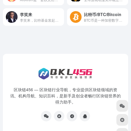
李笑来
比特币/BTC/Bitcoin
李笑来，比特基金发起人，Bitcoin Foundation会员。曾做过销售、教书、写书、开公司，成为若干创业公司的创始合伙人，致力于比特币相关联合创业和天使投资，在天使投资界已经开始小有名气——是一个不折不扣的习惯性跨界者。
BTC币是一种加密数字货币，也是2008年全球金融危机爆发后的产物，英文全称Bitcoin，又叫比特币。发行于2008年10月31日，供应总量为2100万枚
区块链456 — 区块链行业导航，专业提供区块链领域的资
讯、机构导航、知识百科，是新手及创业者畅行区块链世界的
得力助手。