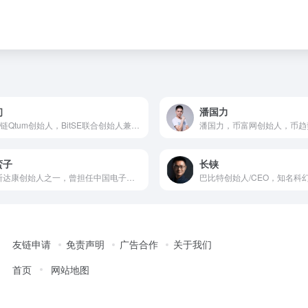
初
潘国力
量子链Qtum创始人，BitSE联合创始人兼CTO，28岁入选2017《福布斯》中国30位30岁以下精英榜，撰写了《从0到1建立自己的区块链》开发手册，阅读量破万，是区块链极客圈的网红。
蛮子
长铗
UT斯达康创始人之一，曾担任中国电子商务网8848董事长、中华学习网董事长等职务。他投资过的项目包括PCPOP、李想的汽车之家、方三文的雪球财经等公司。
友链申请
免责声明
广告合作
关于我们
首页
网站地图