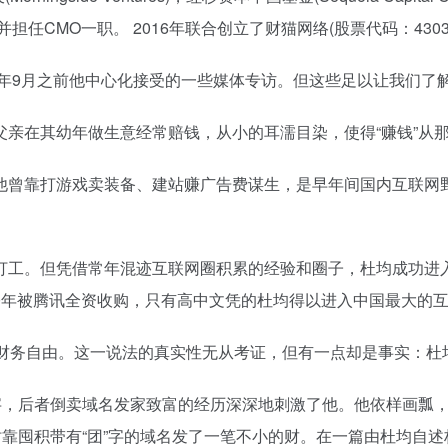
任CMO一职。 2016年联合创立了财猫网络(股票代码：43036
7年9月之前他中心化接受的一些媒体专访。但这些足以让我们了
亲在其幼年做生意经常赔钱，从小的耳濡目染，使得“赚钱”从那
他曾靠打游戏卖装备、建站赚广告费谋生，是早年间国内互联网野
打工。但凭借常年混迹互联网圈积累的经验和圈子，杜均成功进
2010年被腾讯全资收购，只有高中文凭的杜均得以进入中国最大的
了财务自由。这一说法的真实性无从考证，但有一点却是事实：杜
名字，后者倒卖域名发家致富的经历深深地刺激了他。他依样画瓢
靠囤积带有“团”字的域名发了一笔不小的财。在一篇由杜均自述构