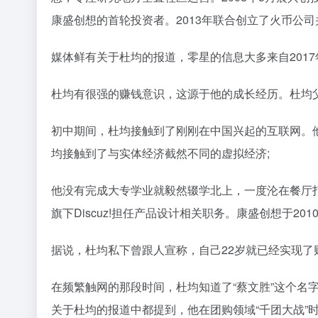
康盛创想的首轮投资者。2013年联合创立了火币公司并担
媒体鲜有关于杜均的报道，零星的信息大多来自201
杜均有很强的赚钱意识，这源于他的成长经历。杜均父
初中期间，杜均接触到了刚刚在中国兴起的互联网。
均接触到了与实体经济截然不同的虚拟经济;
他没有完成大专学业就毅然辍学北上，一度沦在餐厅
旗下Discuz!担任产品设计相关职务。康盛创想于
据说，杜均私下曾跟人宣称，自己22岁就已经实现
在频繁触网的那段时间，杜均知道了“蔡文胜”这个
关于杜均的报道中都提到，他在团购领域“千团大战”时