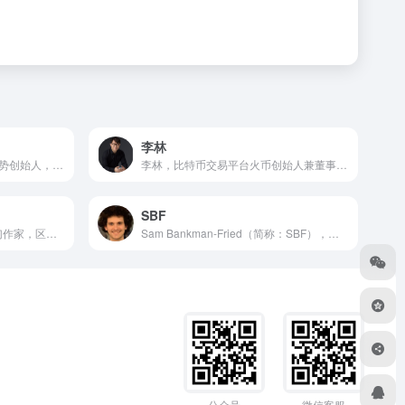
李林
潘国力，币富网创始人，币趋势创始人，币飞创始人，比特币行业的大数据分析行家，潘国力曾依据社会化大数据分析，亚洲区块链DACA协会创始会员，资深数字资产投资者，撰写过大量数字资产行业发展报告，是行业内的布道者、研究者，在业内有较高的知名度。
李林，比特币交易平台火币创始人兼董事长，清华大学自动化系研究生学历，后入职美国预言机公司，2013年5月，李林创办比特币交易网站火币网。
SBF
巴比特创始人/CEO，知名科幻作家，区块链理论研究者，区块链“不可能三角”理念提出者，出版有国内第一本比特币专著《比特币：一个真实而虚幻的金融世界》(中信出版社)、《区块链：从数字货币到信用社会》(中信出版社)以及科幻小说集《星际掠食》(江苏凤凰文艺出版社)等，曾获2006、2007、2008中国科幻小说最高奖“银河奖”。
Sam Bankman-Fried（简称：SBF），男，就读于麻省理工物理系，是量化交易团队Alameda Research创始人，FTX联合创始人、前CEO。
公众号
微信客服