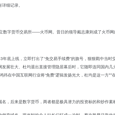
有详细记录。
创立数字货币交易所——火币网。昔日的领导戴志康则成了火币网
013年底上线，立即打出了“免交易手续费”的旗号，狠狠戳中当
网发展壮大、杜均退出直接管理隐居幕后时，它随即连同国内几
周鸿祎在中国互联网行业将“免费”逻辑发扬光大，杜均是这一方*
域名，后来是数字货币，两者都是极具潜力的投资标的和炒作素
倒卖域名，跟当时的个人站长们打成一片时，蔡文胜早已靠此起