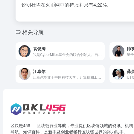
说明杜均在火币网中的持股并只有4.22%。
相关导航
袁俊涛
帅
我是Cyber​​Miles基金会的联合创始人。自2017年以来，我们已筹集了超过3000万美元的资金，以创建一个去中心化的电子商务市场，该平台将自由，隐私和利润返还给买卖双方。
江卓尔
薛
江卓尔毕业于中国科技大学，计算机和工商管理学双学位。知乎大V、专栏作者、大矿工、长期投资人、币圈预言家。
区块链456 — 区块链行业导航，专业提供区块链领域的资讯、机构
导航、知识百科，是新手及创业者畅行区块链世界的得力助手。