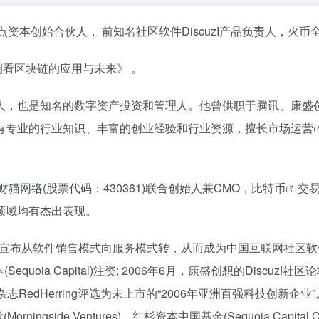
资本创始合伙人， 前知名社区软件DiscuzI产品负责人，火
个案例看区块链的应用与未来》 。
人，也是知名的数字资产投资和管理人。他曾供职于腾讯、康盛
有专业的行业知识、丰富的创业经验和行业资源，擅长市场
运营
猫网络(股票代码：430361)联合创始人兼CMO，
比特币
交易
领域均有杰出表现。
略，宣布从软件销售模式向服务模式转，从而成为中国互联网社区软
equoia Capital)注资; 2006年6月，康盛创想的Discu
edHerring评选为未上市的“2006年亚洲百强科技创新企业”。
gside Ventures)，红杉资本中国基金(Sequoia Capita