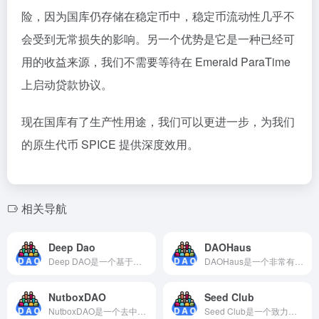
险，因为国库仍存储在稳定币中，稳定币流动性几乎不
会受到无常损失的影响。另一个优势是它是一种已经可
用的收益来源，我们不需要等待在 Emerald ParaTime
上启动贷款协议。
现在国库有了生产性用途，我们可以更进一步，为我们
的原生代币 SPICE 提供深度效用。
相关导航
Deep Dao
DAOHaus
Deep DAO是一个基于区块链技术的去中心化自治组织（DAO）平台，旨在为用户提供创建和管理DAO的工具和服务。该平台的技术解决方案基于智能合约和去中心化应用程序，治理模式采用DAO协议。Deep DAO平台通过投票和决策、资产管理、组织治理等功能，实现了组织的自我管理和发展，并为用户提供更好的组织治理和管理体验。
DAOHaus是一个非常有用和创新的去中心化自治组织平台，它为用户提供了一个简单易用的DAO创建和管理工具，同时支持DAO之间的交互和协作。如果您是一位区块链技术爱好者或者数字资产投资者，不妨尝试一下DAOHaus，相信它会给您带来惊喜。
NutboxDAO
Seed Club
NutboxDAO是一个去中心化自治组织，旨在通过区块链技术和智能合约来推动社区经济的发展。该DAO由一个社区驱动，成员可以通过持有其代币来参与治理。
Seed Club是一个致力于为加密艺术家和游戏开发者提供支持和资源的社区驱动的孵化器，其治理模式基于DAO，旨在实现透明、去中心化和开放的平台。