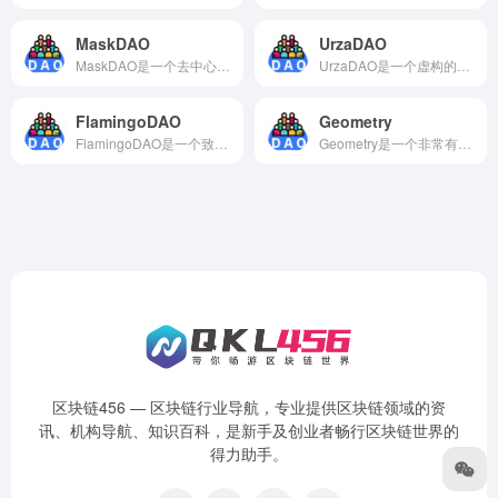
MaskDAO
UrzaDAO
MaskDAO是一个去中心化自治组织（DAO），旨在推动Web3.0的发展和采用。它的目标是通过社区参与和治理，推动去中心化身份验证、隐私保护和数据所有权的实现。
UrzaDAO是一个虚构的去中心化自治组织（DAO），灵感来自于《魔法：集换式卡牌游戏》中的角色Urza。尽管UrzaDAO在现实中并不存在，但我们可以根据DAO的概念想象它的潜在特点和功能。
FlamingoDAO
Geometry
FlamingoDAO是一个致力于推广DeFi和NFT的发展和应用的去中心化自治组织。它提供了支持DeFi和NFT发展的框架，包括资金支持、技术支持、社区建设等。FlamingoDAO的治理模式基于DAO，旨在实现透明、去中心化和开放的平台。
Geometry是一个非常有用和创新的去中心化自治组织，它为全球供应链提供了更加透明和可持续的管理平台。如果您是一位供应链管理专业人士或者数字资产投资者，不妨尝试一下Geometry，相信它会给您带来惊喜。
区块链456 — 区块链行业导航，专业提供区块链领域的资
讯、机构导航、知识百科，是新手及创业者畅行区块链世界的
得力助手。