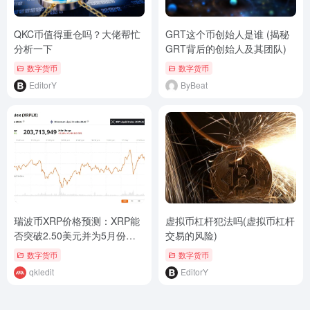
QKC币值得重仓吗？大佬帮忙
GRT这个币创始人是谁 (揭秘
分析一下
GRT背后的创始人及其团队)
数字货币
数字货币
EditorY
ByBeat
瑞波币XRP价格预测：XRP能
虚拟币杠杆犯法吗(虚拟币杠杆
否突破2.50美元并为5月份重
交易的风险)
新测试3美元奠定基础？
数字货币
数字货币
qkledit
EditorY