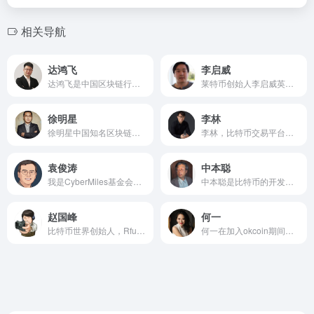
相关导航
达鸿飞
李启威
达鸿飞是中国区块链行业的代表人物，中国比特币社区的早期参与者，上海浦东国际金融学会金融科技组委员。对区块链的底层技术、应用场景、行业格局有极深刻的见解，是多家银行、券商、登记结机构的区块链技术顾问。
莱特币创始人李启威英文名Charles Lee，莱特币的设计和维护都是由他进行的。李启威是Coinbase公司的工程总监，也是大数字货币交易平台比特币中国CEO 李启元的弟弟。
徐明星
李林
徐明星中国知名区块链技术先驱，欧科云链集团创始人，欧科云链控股01499.HK非执行董事，中国区块链应用研究中心创始理事长，国家互联网金融安全技术专家委员会委员，北京青年互联网协会区块链工作委员会主任。徐明星是一位具有资深技术背景的卓越创业者，有多年互联网技术研发和企业管理经验，曾任豆丁网的首席技术官，早年还曾在雅虎、阿里担任开发工程师。
李林，比特币交易平台火币创始人兼董事长，清华大学自动化系研究生学历，后入职美国预言机公司，2013年5月，李林创办比特币交易网站火币网。
袁俊涛
中本聪
我是Cyber​​Miles基金会的联合创始人。自2017年以来，我们已筹集了超过3000万美元的资金，以创建一个去中心化的电子商务市场，该平台将自由，隐私和利润返还给买卖双方。
中本聪是比特币的开发者兼创始者，1949年7月出生，日裔美国人。他爱好收集火车模，职业生涯中有多处保密，曾为大企业还有美国军方执行保密的工作。
赵国峰
何一
比特币世界创始人，Rfund创始人，火币韩国CEO。赵国峰是知名的比特币机器人搬砖大户，曾日进金270万。从隐居深圳大房子默默搬砖闷声发大财的大胖子，到利用资本手段募集2万比特币的极客，有着北方人少有的聪颖头脑，目前移民柬埔寨。
何一在加入okcoin期间担当公司的副总裁，全面负责okcoin的品牌建设公司。任职期间，这位85后的高颜值女青年把okcoin打造成了高颜值的数字资产交易平台，何一曾多次带领团队在okcoin出现公关危机的时候帮助公司完成逆转。2014年11月，在数字货币行业环境低沉的情况下，何一加入“非你莫属”BOSS团，okcoin跻身国内公司一线品牌。