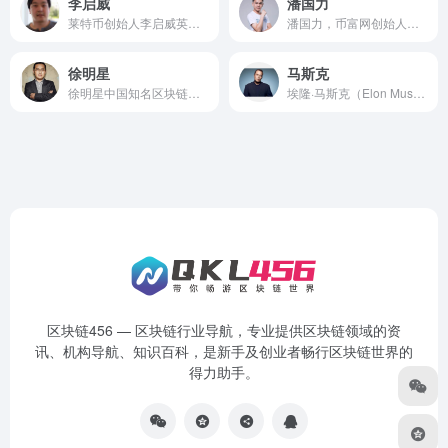
李启威
潘国力
莱特币创始人李启威英文名Charles Lee，莱特币的设计和维护都是由他进行的。李启威是Coinbase公司的工程总监，也是大数字货币交易平台比特币中国CEO 李启元的弟弟。
潘国力，币富网创始人，币趋势创始人，币飞创始人，比特币行业的大数据分析行家，潘国力曾依据社会化大数据分析，亚洲区块链DACA协会创始会员，资深数字资产投资者，撰写过大量数字资产行业发展报告，是行业内的布道者、研究者，在业内有较高的知名度。
徐明星
马斯克
徐明星中国知名区块链技术先驱，欧科云链集团创始人，欧科云链控股01499.HK非执行董事，中国区块链应用研究中心创始理事长，国家互联网金融安全技术专家委员会委员，北京青年互联网协会区块链工作委员会主任。徐明星是一位具有资深技术背景的卓越创业者，有多年互联网技术研发和企业管理经验，曾任豆丁网的首席技术官，早年还曾在雅虎、阿里担任开发工程师。
埃隆·马斯克（Elon Musk），1971年6月28日出生于南非的行政首都比勒陀利亚（现名：茨瓦内），企业家、工程师、慈善家。 他同时具有南非、加拿大和美国三重国籍。现任太空探索技术公司（SpaceX）CEO兼CTO、特斯拉公司CEO、太阳城公司（SolarCity）董事会主席。
区块链456 — 区块链行业导航，专业提供区块链领域的资
讯、机构导航、知识百科，是新手及创业者畅行区块链世界的
得力助手。