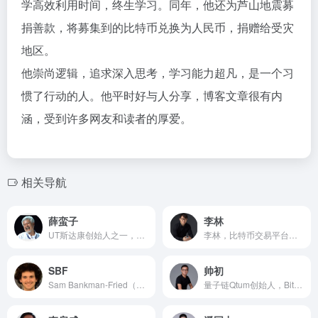
学高效利用时间，终生学习。同年，他还为芦山地震募
捐善款，将募集到的比特币兑换为人民币，捐赠给受灾
地区。
他崇尚逻辑，追求深入思考，学习能力超凡，是一个习
惯了行动的人。他平时好与人分享，博客文章很有内
涵，受到许多网友和读者的厚爱。
相关导航
薛蛮子
李林
UT斯达康创始人之一，曾担任中国电子商务网8848董事长、中华学习网董事长等职务。他投资过的项目包括PCPOP、李想的汽车之家、方三文的雪球财经等公司。
李林，比特币交易平台火币创始人兼董事长，清华大学自动化系研究生学历，后入职美国预言机公司，2013年5月，李林创办比特币交易网站火币网。
SBF
帅初
Sam Bankman-Fried（简称：SBF），男，就读于麻省理工物理系，是量化交易团队Alameda Research创始人，FTX联合创始人、前CEO。
量子链Qtum创始人，BitSE联合创始人兼CTO，28岁入选2017《福布斯》中国30位30岁以下精英榜，撰写了《从0到1建立自己的区块链》开发手册，阅读量破万，是区块链极客圈的网红。