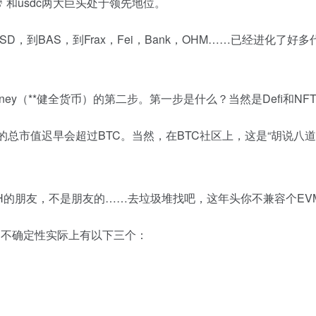
和usdc两大巨头处于领先地位。
，到BAS，到Frax，Fei，Bank，OHM……已经进化了好
d Money（**健全货币）的第二步。第一步是什么？当然是Defi和NF
TH的总市值迟早会超过BTC。当然，在BTC社区上，这是“胡说
ETH的朋友，不是朋友的……去垃圾堆找吧，这年头你不兼容个E
大的不确定性实际上有以下三个：