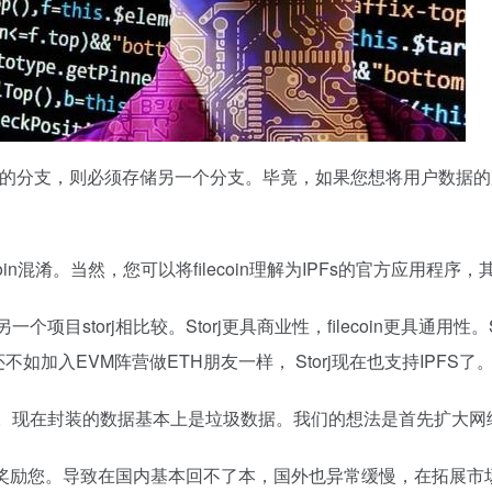
计算的分支，则必须存储另一个分支。毕竟，如果您想将用户数据
coin混淆。当然，您可以将filecoin理解为IPFs的官方应用程
一个项目storj相比较。Storj更具商业性，filecoin更具通用
如加入EVM阵营做ETH朋友一样， Storj现在也支持IPFS了
得奖励。现在封装的数据基本上是垃圾数据。我们的想法是首先扩大网
才会奖励您。导致在国内基本回不了本，国外也异常缓慢，在拓展