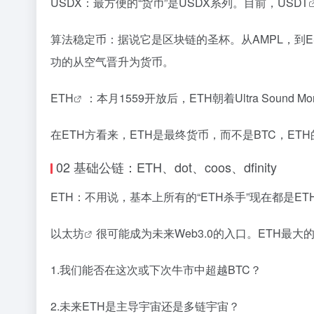
USDX：最方便的“货币”是USDX系列。目前，
USDT
算法稳定币：据说它是区块链的圣杯。从AMPL，到ESD
功的从空气晋升为货币。
ETH
：本月1559开放后，ETH朝着Ultra Soun
在ETH方看来，ETH是最终货币，而不是BTC，E
02 基础公链：ETH、dot、coos、dfinity
ETH：不用说，基本上所有的“ETH杀手”现在都是
以太坊
很可能成为未来Web3.0的入口。ETH最
1.我们能否在这次或下次牛市中超越BTC？
2.未来ETH是主导宇宙还是多链宇宙？