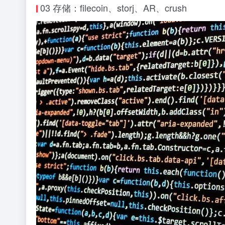
03 存储：filecoin、storj、AR、crush