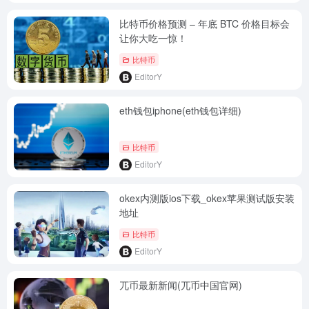
比特币价格预测 – 年底 BTC 价格目标会
让你大吃一惊！
比特币
EditorY
eth钱包iphone(eth钱包详细)
比特币
EditorY
okex内测版ios下载_okex苹果测试版安装
地址
比特币
EditorY
兀币最新新闻(兀币中国官网)