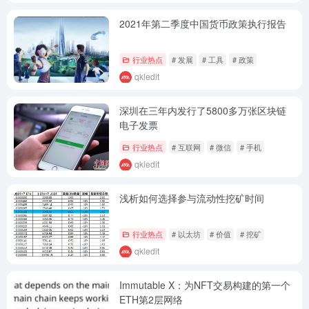
2021年第二季度中国货币政策执行报告
行业热点
# 发展
# 工具
# 政策
qkledit
深圳在三年内发行了5800多万张区块链
电子发票
行业热点
# 互联网
# 微信
# 手机
qkledit
浅析如何选择参与流动性挖矿时间
行业热点
# 以太坊
# 价值
# 挖矿
qkledit
Immutable X：为NFT交易构建的第一个
ETH第2层网络