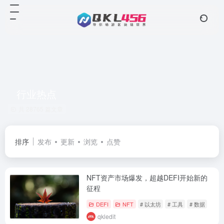
行业热点
共 28765 篇文章
排序
发布
更新
浏览
点赞
NFT资产市场爆发，超越DEFI开始新的
征程
DEFI
NFT
# 以太坊
# 工具
# 数据
qkledit