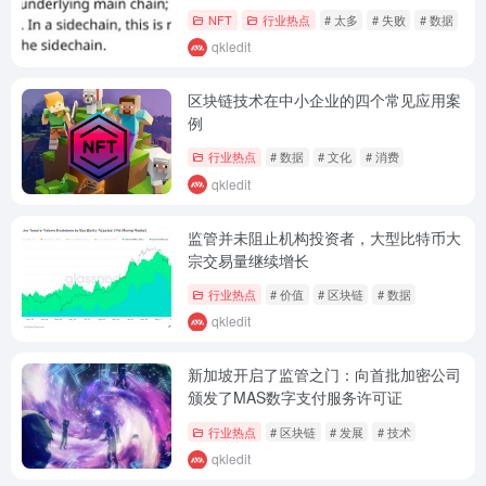
NFT
行业热点
# 太多
# 失败
# 数据
qkledit
区块链技术在中小企业的四个常见应用案
例
行业热点
# 数据
# 文化
# 消费
qkledit
监管并未阻止机构投资者，大型比特币大
宗交易量继续增长
行业热点
# 价值
# 区块链
# 数据
qkledit
新加坡开启了监管之门：向首批加密公司
颁发了MAS数字支付服务许可证
行业热点
# 区块链
# 发展
# 技术
qkledit