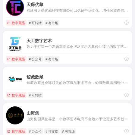
天琛优藏
福建省天琛优藏科技有限公司以弘扬中华文化、增强民族自信为己任，通过数字技术实现了技术与艺术创新融合，通过数字藏品的收藏、欣赏与分享，致力于中国传统与现代文化艺术的传播，联合多家著名 IP 资产运营机构，专注国内的数字艺术收藏品，进行的 ip 创作，上链，确权，存证，展示，收藏等一站式服务的电商平台，打造一个元宇宙空间。
数字藏品
# 可转赠
# 有市场
天工数字艺术
致力于打造一个发扬新潮原创IP及展示古典传世臻品的数字艺术交流社区。
数字藏品
# 公众号
# 有市场
鲸藏数藏
鲸藏数藏是全球领先的数字藏品服务平台，鲸藏数藏将围绕中国传统文化与现当代优秀文创内容，积极探索数字藏品与数字营销、IP孵化、创作者经济结合的新模式，促进优秀文化内容的传播，为文创产业发展赋能。
数字藏品
# 可转赠
山海集
山海集国风世界是一个数字艺术电商平台致力于让更多艺术创作者可以获得数字艺术发行收益，以中国传统文化为中心进行艺术再创作传承，结合当今数字化浪潮推动传统文化艺术与区块链技术的结合，未来平台将与博物馆、艺术家、IP、文创平台等达成共识，打造数字传统文化新生态。
数字藏品
# 公众号
# 可转赠
# 有市场