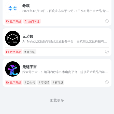
希壤
2021年12月10日，百度宣布将于12月27日发布元宇宙产品“希壤” ，12月20日，百度公布了首个国产元宇宙产品“希壤”中的路透画面 ...
数字藏品
热门网址
元艺数
Art Meta元艺数数字藏品流通服务平台，由杭州元艺数科技有限公司开发并运营，核心团队成员为中国美术学院、浙江大学等院校毕业的连续创业者，创办初期即得到帮实资本投资。元艺数旨在打造以区块链技术为核心的高品质数字藏品流通服务平台，以学术引领创新，努力为艺术生态建设贡献一份力量。
数字藏品
# 有市场
元链宇宙
探索元宇宙，引领国内数字艺术电商平台。提供艺术藏品的铸造、发售、珍藏、展览、文旅 、文博、社交等一站式服务。
数字藏品
# 公众号
# 可转赠
# 有市场
加载更多