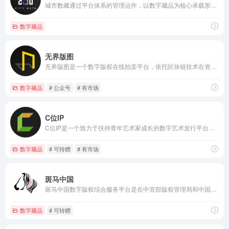
城市数藏通过平台体系的管理运作，以数字藏品为核心承载形式，真正实现“版权链+产业链+区块链+数据链+消费链”的闭环商业，为拓展实体经济的服务渠道，促进数字商品的孵化，实现与国际接轨，打造立足粤港澳、辐射全国、联通国际、具有核心竞争力的数字商品和产业权威的创新平台。
数字藏品
⽆界版图
⽆界版图是一个数字版权在线拍卖平台，依托区块链技术在资产确权、交易⽅⾯的优势，全⾯整合全球优质艺术资源，致⼒于为艺术家、创作者提供数字作品登记、版权保护、使⽤与流转的解决⽅案。
数字藏品
# 公众号
# 有市场
C位IP
C位IP是一个致力于扶持青年艺术家成长的数字艺术发行平台，也是各项资源、艺术家和粉丝的互助平台。除了发行服务外，平台面向优秀艺术家提供技术、资源和资金扶持，为艺术作品的衍生、推广和商业拓展提供更多的可能。
数字藏品
# 可转赠
# 有市场
斑马中国
斑马中国数字版权综合服务平台是在中宣部版权管理局和中国版权协会的支持和指导下，为深入贯彻中央关于知识产权强国建设战略部署，由中国数字版权产业联盟（CDCIA）联合天府TV按照共建共享的生态体系标准创建的“版权链”，以版权的“创造、运用、保护、管理和服务”为主线，以云计算、区块链、大数据和人工智能技术为支撑，连通政府、行业组织与企业三方主体，为版权方、出品方、平台方等产业链各方提供国家行业标准支撑和“一站式”版权综合服务，有力推动了版权运营与管理的并轨发展。
数字藏品
# 可转赠