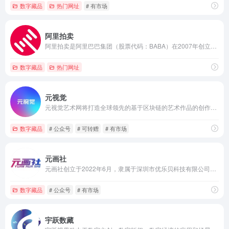
数字藏品
热门网址
# 有市场
阿里拍卖
阿里拍卖是阿里巴巴集团（股票代码：BABA）在2007年创立的在线拍卖业务平台 。阿里拍卖是全球最大的线上拍卖市场。阿里拍卖已经同上千家商业机构、政府机构、金融机构开展合作，旗下涵盖资产拍卖、高端消费品拍卖、收藏品拍卖等。
数字藏品
热门网址
元视觉
元视觉艺术网将打造全球领先的基于区块链的艺术作品的创作、分享与交易平台，构建平台、消费者、艺术家的多赢机制，赋能实体经济，实现数字创新，为传播中国文化、增强中国文化影响力贡献自己的力量。
数字藏品
# 公众号
# 可转赠
# 有市场
元画社
元画社创立于2022年6月，隶属于深圳市优乐贝科技有限公司，是一家集创作、发行、销售于一体的综合性数字文创电商平台，依托区块链技术搭建而成，旨在通过建立完善的创作者发掘、孵化机制，将创作者与全球粉丝、收藏家联系起来，形成元宇宙艺术家的养成及价值生态。
数字藏品
# 公众号
# 有市场
宇跃数藏