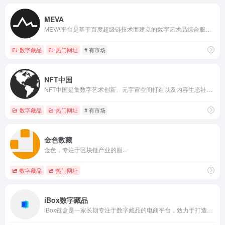
MEVA
MEVA平台是基于百度超级链技术而建立的数字艺术品综合服务平台，旨在为广大艺术爱好者提供一个以用户为主体，以传播元宇宙文化为主导的全新服务平台。
数字藏品
热门网址
# 有市场
NFT中国
NFT中国是集数字艺术创新、元宇宙空间打造以及内容生态社区创建于一体的新时代元宇宙品牌。NFT中国已成功进行三轮融资，最新一轮获得数千万战略融资，股东组成具有国资背景，为NFT中国长期战略性发展提供重要保障，发展至今成就了成千上万的新生代数字艺术家，已成为目前亚太规模最大、交易最活跃的NFT交易平台。
数字藏品
热门网址
# 有市场
金色数藏
金色，专注于区块链产业的服...
数字藏品
热门网址
iBox数字藏品
iBox链盒是一家长期专注于数字藏品的电商平台，致力于打造国内领先的数字IP资产管理机构。 自成立以来，iBox链盒始终坚持并践行科技向善理念，利用区块链、物联网、人工智能等多项技术，坚持定价发行、盲盒发行、多形式拍卖、藏品的AMM机制发行等多种发行方式，以及通过自营及对外合作等多种模式，为数字IP提供运营及资产管理服务，包括内容策划、IP授权管理、市场营销、应用场景对接等多种服务。