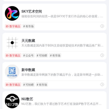
SKY艺术空间
做能创造利润的创意—就是SKY对于发行作品的核心价值观，SKY数字藏品致力于将创意落地，为优秀创作者提供数字版权的发行铸造，唯一性证明，收藏流通，实物商业运营的综合性数字平台。
数字藏品
# 有市场
天元数藏
天元数藏是国内基于BSN文昌链联盟链技术的数字藏品推广和收藏平台。天元，取自围棋术语，代表了棋盘中心星位。同时，据《史记历书》记载，天元又有万物始源之含义。
数字藏品
# 公众号
# 可转赠
# 有市场
新华数藏
新华数藏是新华网旗下的数字藏品平台，这是新华网进一步助力实施乡村振兴战略，将数字公益文化IP与区块链技术相结合的有力实践。
数字藏品
# 可转赠
# 有市场
NU数艺
NU艺数，我们致力于通过数字艺术打造顶级IP数字艺术品平台，助力艺术、公益事业发展，通过线上赋能线下，促进实体经济发展，打造出一条可持续发展的元宇宙生态链!