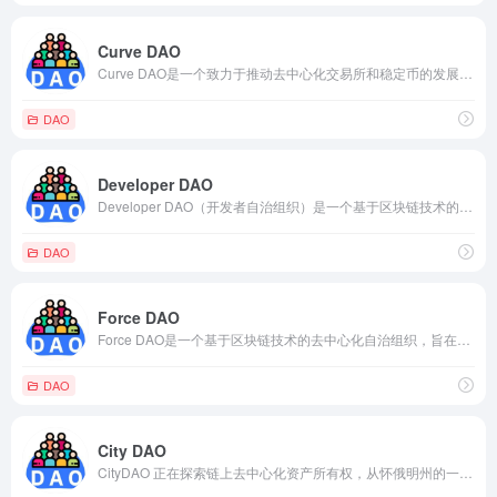
Curve DAO
Curve DAO是一个致力于推动去中心化交易所和稳定币的发展和创新的去中心化自治组织。它提供了支持去中心化交易所和稳定币发展的框架，包括资金支持、技术支持、社区建设等。Curve DAO的治理模式基于DAO，旨在实现透明、去中心化和开放的平台。同时，Curve DAO还致力于推广DeFi的应用和发展，为用户提供更多的金融服务和选择，实现更加开放和自由的金融体系。
DAO
Developer DAO
Developer DAO（开发者自治组织）是一个基于区块链技术的去中心化组织，旨在促进和支持开发者社区的协作、学习和创新。它的目标是建立一个开放、共享和可持续的生态系统，为开发者提供资源、支持和机会。
DAO
Force DAO
Force DAO是一个基于区块链技术的去中心化自治组织，旨在为加密货币和去中心化金融（DeFi）生态系统提供一种具有治理和资金管理功能的框架。Force DAO的目标是通过社区的智慧和资源共享，推动DeFi的创新和发展。
DAO
City DAO
CityDAO 正在探索链上去中心化资产所有权，从怀俄明州的一块土地开始。每块土地都是一个 NFT，可以由 DAO 集体或个人集体拥有。