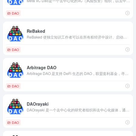
Meta VC Dao是一个去中心化的VC（风险投资）组织，以去中心化理念为基础，通过智能合约进行约束， 共同进行投资、获取并分享社区价值。
DAO
ReBaked
ReBaked 使独立知识工作者可以在所有权经济中设计、启动、扩展项目。其启动平台使早期风险承担者，能够通过分配资金，以支持 DAO，同时使社区能够通过公平启动，满足眼前的财务需求。
DAO
Arbitrage DAO
Arbitrage DAO 是支持 DeFi 生态的 DAO，联盟套利基金，寻找链上流动性的套利机会。赚取所有套利机会的份额，包括但不限于 DDEX、Compound、dYdX、MakerDAO、Frontrunning、交易重新排序、去中心化交易平台的共识不确定性等。
DAO
DAOrayaki
DAOrayaki 是一个去中心化的研究者组织和去中心化媒体，通过 DAO的形式去中心化地资助世界各地的研究者进行研究、翻译、分析等工作。
DAO